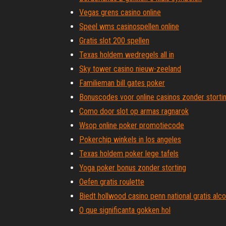
Vegas grens casino online
Speel wms casinospellen online
Gratis slot 200 spellen
Texas holdem wedregels all in
Sky tower casino nieuw-zeeland
Familieman bill gates poker
Bonuscodes voor online casinos zonder storti
Como door slot op armas ragnarok
Wsop online poker promotiecode
Pokerchip winkels in los angeles
Texas holdem poker lege tafels
Yoga poker bonus zonder storting
Oefen gratis roulette
Biedt hollwood casino penn national gratis alco
O que significanta gokken hol
Casino bij het empire poker-schema