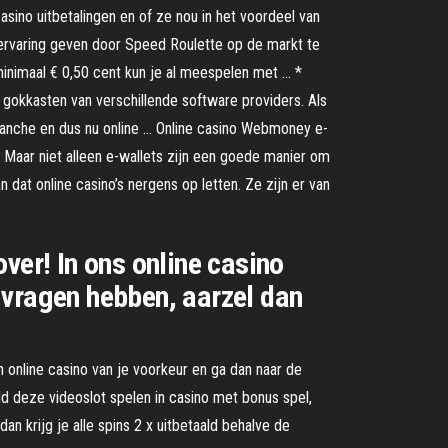
asino uitbetalingen en of ze nou in het voordeel van
e ervaring geven door Speed Roulette op de markt te
inimaal € 0,50 cent kun je al meespelen met … *
l gokkasten van verschillende software providers. Als
ranche en dus nu online … Online casino Webmoney e-
n. Maar niet alleen e-wallets zijn een goede manier om
an dat online casino’s nergens op letten. Ze zijn er van
ver! In ons online casino
 vragen hebben, aarzel dan
n online casino van je voorkeur en ga dan naar de
ld deze videoslot spelen in casino met bonus spel,
an krijg je alle spins 2 x uitbetaald behalve de