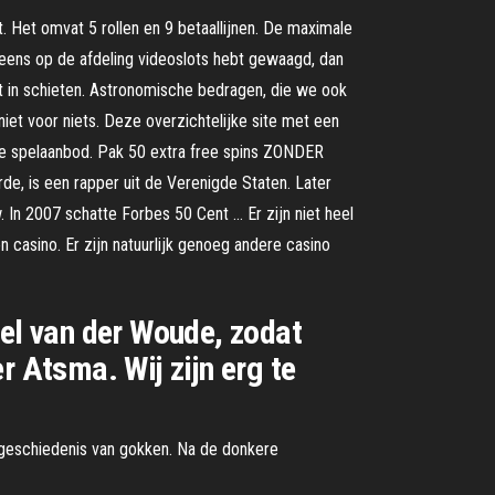
t. Het omvat 5 rollen en 9 betaallijnen. De maximale
l eens op de afdeling videoslots hebt gewaagd, dan
ht in schieten. Astronomische bedragen, die we ook
niet voor niets. Deze overzichtelijke site met een
line spelaanbod. Pak 50 extra free spins ZONDER
, is een rapper uit de Verenigde Staten. Later
. In 2007 schatte Forbes 50 Cent … Er zijn niet heel
n casino. Er zijn natuurlijk genoeg andere casino
iel van der Woude, zodat
r Atsma. Wij zijn erg te
ge geschiedenis van gokken. Na de donkere