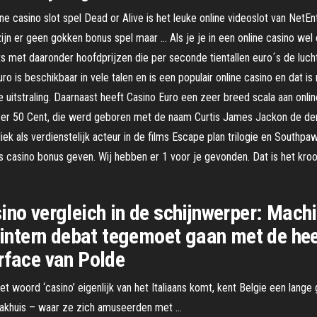
ne casino slot spel Dead or Alive is het leuke online videoslot van NetEn
zijn er geen gokken bonus spel maar … Als je je in een online casino we
ts met daaronder hoofdprijzen die per seconde tientallen euro´s de luc
is beschikbaar in vele talen en is een populair online casino en dat is 
e uitstraling. Daarnaast heeft Casino Euro een zeer breed scala aan on
er 50 Cent, die werd geboren met de naam Curtis James Jackon de derde
 als verdienstelijk acteur in de films Escape plan trilogie en Southpaw
tis casino bonus geven. Wij hebben er 1 voor je gevonden. Dat is het kroo
ino vergleich in de schijnwerper: Mach
g intern debat tegemoet gaan met de hee
rface van Polde
het woord ‘casino’ eigenlijk van het Italiaans komt, kent Belgie een lan
akhuis – waar ze zich amuseerden met …