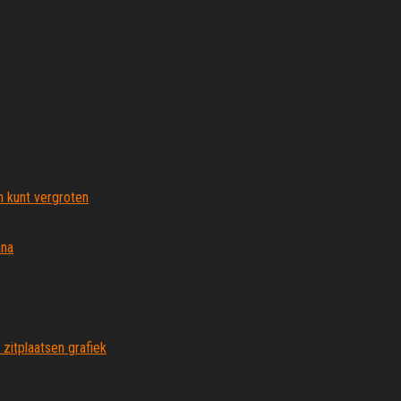
 kunt vergroten
ana
zitplaatsen grafiek