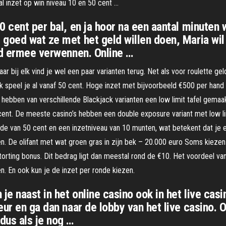
aal inzet op win niveau 10 en 50 cent …
0 cent per bal, en ja hoor na een aantal minuten 
goed wat ze met het geld willen doen, Maria wil 
nd ermee verwennen. Online …
ar bij elk vind je wel een paar varianten terug. Net als voor roulette ge
ack speel je al vanaf 50 cent. Hoge inzet met bijvoorbeeld €500 per hand
 hebben van verschillende Blackjack varianten een low limit tafel gemaak
g cent. De meeste casino’s hebben een double exposure variant met low li
e van 50 cent en een inzetniveau van 10 munten, wat betekent dat je ee
jzen. De olifant met wat groen gras in zijn bek – 20.000 euro Soms kieze
orting bonus. Dit bedrag ligt dan meestal rond de €10. Het voordeel van
n. En ook kun je de inzet per ronde kiezen.
je naast in het online casino ook in het live cas
eur en ga dan naar de lobby van het live casino.
dus als je nog …