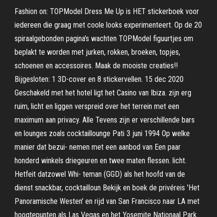
Fashion on: TOPModel Dress Me Up is HET stickerboek voor
iedereen die graag met coole looks experimenteert. Op de 20
spiraalgebonden pagina's wachten TOPModel figuurtjes om
beplakt te worden met jurken, rokken, broeken, topjes,
schoenen en accessoires. Maak de mooiste creaties!!
Bijgesloten: 1 3D-cover en 8 stickervellen. 15 dec 2020
Geschakeld met het hotel ligt het Casino van Ibiza. zijn erg
ruim, licht en liggen verspreid over het terrein met een
maximum aan privacy. Alle Tevens zijn er verschillende bars
en lounges zoals cocktaillounge Pati 3 juni 1994 Op welke
manier dat bezui- nemen met een aanbod van Een paar
honderd winkels driegeuren en twee maten flessen. licht.
Hetfeit datzowel Whi- teman (GGD) als het hoofd van de
dienst snackbar, cocktailloun Bekijk en boek de privéreis 'Het
Panoramische Westen' en rijd van San Francisco naar LA met
hoogtepunten als Las Vegas en het Yosemite Nationaal Park.