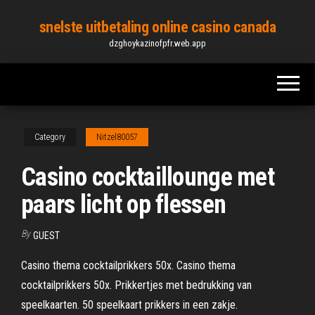
Skip
snelste uitbetaling online casino canada
to
dzghoykazinofpfr.web.app
the
content
Category
Nitzel80057
Casino cocktaillounge met
paars licht op flessen
By
GUEST
Casino thema cocktailprikkers 50x. Casino thema
cocktailprikkers 50x. Prikkertjes met bedrukking van
speelkaarten. 50 speelkaart prikkers in een zakje.