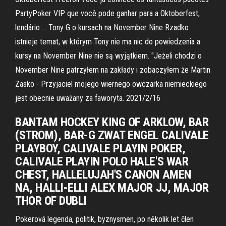
PartyPoker VIP que você pode ganhar para a Oktoberfest,
lendário … Tony G o kursach na November Nine Rzadko
istnieje temat, w którym Tony nie ma nic do powiedzenia a
kursy na November Nine nie są wyjątkiem. "Jeżeli chodzi o
November Nine patrzyłem na zakłady i zobaczyłem że Martin
Zasko - Przyjaciel mojego wiernego owczarka niemieckiego
jest obecnie uważany za faworyta. 2021/2/16
BANTAM HOCKEY KING OF ARKLOW, BAR
(STROM), BAR-G ZWAT ENGEL CALIVALE
PLAYBOY, CALIVALE PLAYIN POKER,
CALIVALE PLAYIN POLO HALE'S WAR
CHEST, HALLELUJAH'S CANON AMEN
NA, HALLI-ELLI ALEX MAJOR JJ, MAJOR
THOR OF DUBLI
Pokerová legenda, politik, byznysmen, po několik let člen