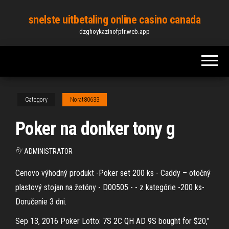
Skip
snelste uitbetaling online casino canada
to
dzghoykazinofpfr.web.app
the
content
Category
Norat80633
Poker na donker tony g
By
ADMINISTRATOR
Cenovo výhodný produkt -Poker set 200 ks - Caddy – otočný
plastový stojan na žetóny - D00505 - - z kategórie -200 ks-
Doručenie 3 dni.
Sep 13, 2016 Poker Lotto: 7S 2C QH AD 9S bought for $20,”