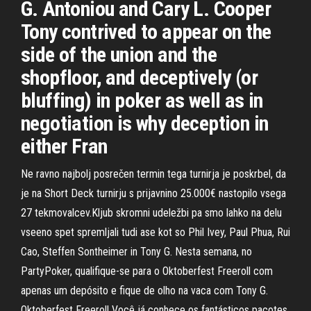
G. Antoniou and Cary L. Cooper
Tony contrived to appear on the
side of the union and the
shopfloor, and deceptively (or
bluffing) in poker as well as in
negotiation is why deception in
either Fran
Ne ravno najbolj posrečen termin tega turnirja je poskrbel, da
je na Short Deck turnirju s prijavnino 25.000€ nastopilo vsega
27 tekmovalcev.Kljub skromni udeležbi pa smo lahko na delu
vseeno spet spremljali tudi ase kot so Phil Ivey, Paul Phua, Rui
Cao, Steffen Sontheimer in Tony G. Nesta semana, no
PartyPoker, qualifique-se para o Oktoberfest Freeroll com
apenas um depósito e fique de olho na vaca com Tony G.
Oktoberfest Freeroll Você já conhece os fantásticos pacotes