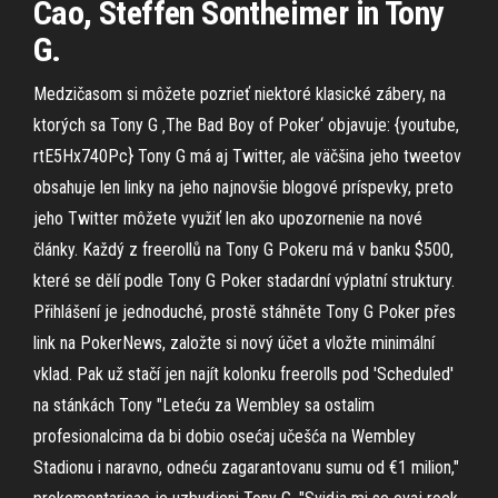
Cao, Steffen Sontheimer in Tony
G.
Medzičasom si môžete pozrieť niektoré klasické zábery, na
ktorých sa Tony G ‚The Bad Boy of Poker‘ objavuje: {youtube,
rtE5Hx740Pc} Tony G má aj Twitter, ale väčšina jeho tweetov
obsahuje len linky na jeho najnovšie blogové príspevky, preto
jeho Twitter môžete využiť len ako upozornenie na nové
články. Každý z freerollů na Tony G Pokeru má v banku $500,
které se dělí podle Tony G Poker stadardní výplatní struktury.
Přihlášení je jednoduché, prostě stáhněte Tony G Poker přes
link na PokerNews, založte si nový účet a vložte minimální
vklad. Pak už stačí jen najít kolonku freerolls pod 'Scheduled'
na stánkách Tony "Leteću za Wembley sa ostalim
profesionalcima da bi dobio osećaj učešća na Wembley
Stadionu i naravno, odneću zagarantovanu sumu od €1 milion,"