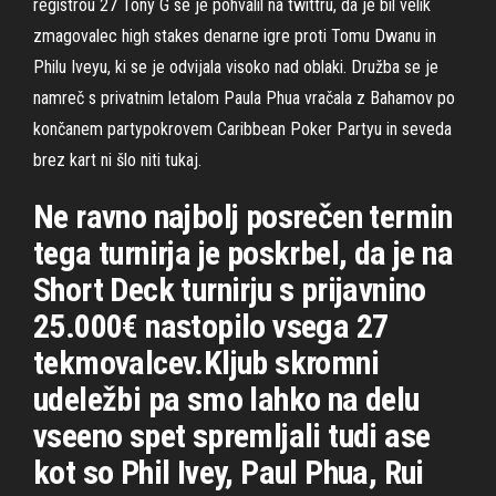
registrou 27 Tony G se je pohvalil na twittru, da je bil velik
zmagovalec high stakes denarne igre proti Tomu Dwanu in
Philu Iveyu, ki se je odvijala visoko nad oblaki. Družba se je
namreč s privatnim letalom Paula Phua vračala z Bahamov po
končanem partypokrovem Caribbean Poker Partyu in seveda
brez kart ni šlo niti tukaj.
Ne ravno najbolj posrečen termin
tega turnirja je poskrbel, da je na
Short Deck turnirju s prijavnino
25.000€ nastopilo vsega 27
tekmovalcev.Kljub skromni
udeležbi pa smo lahko na delu
vseeno spet spremljali tudi ase
kot so Phil Ivey, Paul Phua, Rui