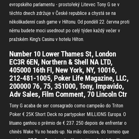
evropského parlamentu - prostořeký Litevec Tony G se v
těchto dnech zdržuje v České republice a chystá se na
několikadenní cash game v Hiltonu. Od pondělí 22. června proti
němu budete moci usednout po celý týden každý večer v
pražském King's Casinu v hotelu Hilton.
Number 10 Lower Thames St, London
EC3R 6EN, Northern & Shell NA LTD,
405000 16th Fl, New York, NY, 10016,
212-481-1005, Poker Life Magazine, LLC,
200000 76, 75, 351000, Tony, Impavido,
Adv Sales, Film Comment, 70 Lincoln Ctr
Tony G acaba de ser consagrado como campeão do Triton
Poker € 25K Short Deck no partypoker MILLIONS Europa. O
lituano ganhou o prêmio de € 237. 250 depois de enfrentar o
chinês Wake Yu no heads-up. Na mão decisiva, do torneio que