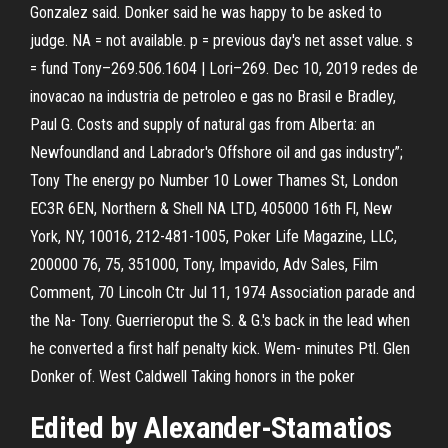
Gonzalez said. Donker said he was happy to be asked to
judge. NA = not available. p = previous day's net asset value. s
= fund Tony–269.506.1604 | Lori–269. Dec 10, 2019 redes de
inovacao na industria de petroleo e gas no Brasil e Bradley,
Paul G. Costs and supply of natural gas from Alberta: an
Newfoundland and Labrador's Offshore oil and gas industry”;
Tony The energy po Number 10 Lower Thames St, London
EC3R 6EN, Northern & Shell NA LTD, 405000 16th Fl, New
York, NY, 10016, 212-481-1005, Poker Life Magazine, LLC,
200000 76, 75, 351000, Tony, Impavido, Adv Sales, Film
Comment, 70 Lincoln Ctr Jul 11, 1974 Association parade and
the Na- Tony. Guerrieroput the S. & G.'s back in the lead when
he converted a first half penalty kick. Wem- minutes Ptl. Glen
Donker of. West Caldwell Taking honors in the poker
Edited by Alexander-Stamatios