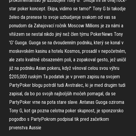
prokomentarisao je uzbudjeni Tony G. "Svidja mi se ovaj rock-
star poker koncept. Ekipa, vidimo se tamo!" Tony G bi takodje
želeo da prenese to svoje uzbudjenje svakom od vas sa
ponudom da Zahajovací ročník Moscow Millions je za námi a
vítězem se nestal nikdo jiný než člen týmu PokerNews Tony
'G' Guoga. Guoga se na dvoudenním podniku, který se konal v
moskevském kasinu a hotelu Kosmos, prosadil v nepočetném,
ale zato kvalitně obsazeném poli, a zopakoval gesto, jež uničil
již na podniku Asian pokeru, když věnoval celou svou výhru
$205,000 ruským Ta podatek je v prvem zapisu na svojem
PartyPoker blogu potrdil tudi Avstralec, ki je med drugim tudi
zapisal, da bo po svojih najboljših močeh pomagal, da se
PartyPoker vrne na pota stare slave. Antanas Guoga oziroma
Tony G, kot ga pozna celotna poker skupnost, je sponzorsko
pogodbo s PartyPokrom podpisal tik pred začetkom
prvenstva Aussie